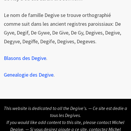
Le nom de famille Degive se trouve orthographi
é
comme suit dans les ancient registres paroissiaux: De
Gyve, Degif, De Gywe, De Give, De Gy, Degives, Degive,
Degyve, Degiffe, Degife, Degives, Degeves.
Blasons des Degive
.
Genealogie des Degive
.
This website is dedicated to all the Degive's. — Ce site est dedie a
tous les Degives.
If you would like add content to this site, please contact
Michel
Degive
. — Si vous desirez ajoute a ce site, contactez
Michel